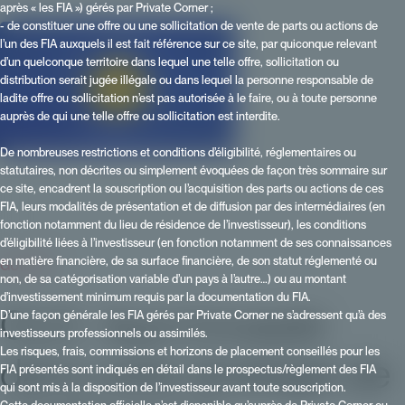
après « les FIA ») gérés par Private Corner ;
- de constituer une offre ou une sollicitation de vente de parts ou actions de
l’un des FIA auxquels il est fait référence sur ce site, par quiconque relevant
d’un quelconque territoire dans lequel une telle offre, sollicitation ou
distribution serait jugée illégale ou dans lequel la personne responsable de
ladite offre ou sollicitation n’est pas autorisée à le faire, ou à toute personne
auprès de qui une telle offre ou sollicitation est interdite.
De nombreuses restrictions et conditions d’éligibilité, réglementaires ou
statutaires, non décrites ou simplement évoquées de façon très sommaire sur
ce site, encadrent la souscription ou l’acquisition des parts ou actions de ces
FIA, leurs modalités de présentation et de diffusion par des intermédiaires (en
fonction notamment du lieu de résidence de l’investisseur), les conditions
d’éligibilité liées à l’investisseur (en fonction notamment de ses connaissances
en matière financière, de sa surface financière, de son statut réglementé ou
GUIDES
non, de sa catégorisation variable d’un pays à l’autre…) ou au montant
d’investissement minimum requis par la documentation du FIA.
CLO : faut-il investir
D’une façon générale les FIA gérés par Private Corner ne s’adressent qu’à des
investisseurs professionnels ou assimilés.
Les risques, frais, commissions et horizons de placement conseillés pour les
dans cette stratégie de
FIA présentés sont indiqués en détail dans le prospectus/règlement des FIA
qui sont mis à la disposition de l’investisseur avant toute souscription.