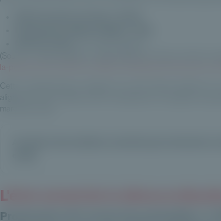
TRI net moyen sur 10 ans : 12,4%
Performance depuis l'origine : 11,3%
CAC 40 : 8,9%
sur la même période
(Source : étude publiée en juillet 2025 par France Invest en 
la-performance-nette-du-capital-investissement-francais-a-fi
Cette surperformance s'appuie sur des leviers propres au n
alignement des intérêts entre investisseurs et équipes de gest
marchés cotés.
Accédez à des solutions concrètes pour structurer vos
equity
L'état actuel de la démocratisat
Progression de l'accès des particuliers : 3