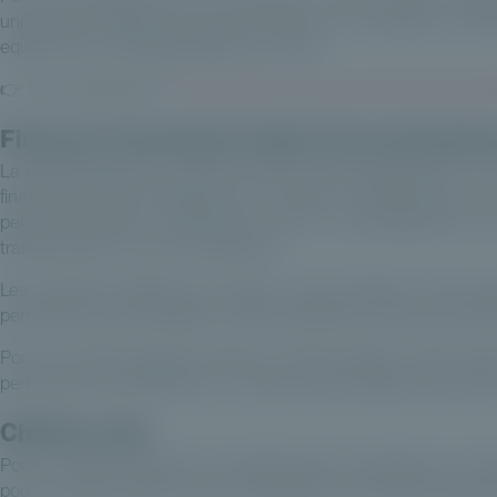
uniquement d'allouer, mais de construire une exposition cohére
equity dans la stratégie globale du client.
👉 Pour approfondir :
https://private-corner.eu/newsroom/guid
Financer l'économie réelle et les entrepri
La démocratisation du private equity répond également à un e
financement des entreprises non cotées. Contrairement aux ma
permet d'intervenir directement dans le développement 
transformation ou leur transmission.
Les données publiées par France Invest illustrent cette dyna
permettant d'accompagner 2 904 entreprises, tandis que 42,9 m
Pour les CGP, banques privées et family offices, cette class
performance potentielle et un vecteur de participation directe à
Chiffres clés
Pour le marché français, les performances observées sur long
pour le private equity, tout en nécessitant une analyse rigoure