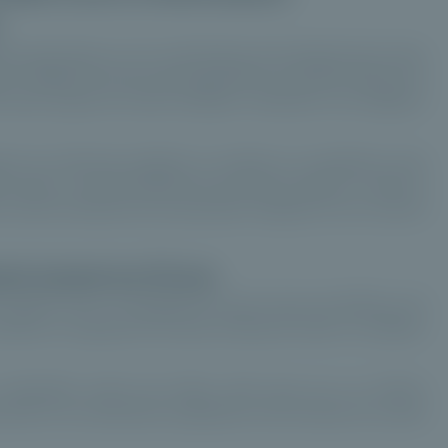
es particuliers au non coté (tickets d'investissements entre
 notable de l'accès des particuliers au private equity. Sur
é levés auprès de cette clientèle, confirmant une adoption
ration de véhicules adaptés, la montée en compétence des
tion dans un environnement de marché incertain. Le rôle du
comme architecte d'une allocation intégrant le non coté de
nt annuel sur 10 ans
e robuste, avec un rendement annuel moyen de 12,4% sur 10
itue un argument fort dans le discours client, à condition
importante entre les fonds, ainsi que sur un horizon
euse et une allocation progressive, afin de lisser les cycles