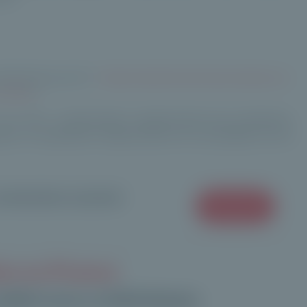
partenariat avec EY :
https://www.franceinvest.eu/etude-sur-
n-2024/
)
on coté : transformation opérationnelle des entreprises,
ion, et exploitation d'opportunités non accessibles sur les
 allocations en private
Notre offre
ion en France
,1 Md€ levés en 2025 (tickets