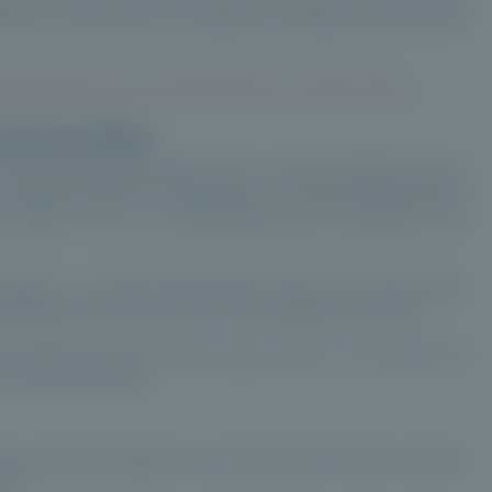
nte au long terme, en intégrant les spécificités du private
es/plateforme-pour-investissement-en-private-equity
ses non cotées
njeu macroéconomique central : orienter l'épargne vers le
rchés financiers traditionnels, le capital-investissement
des PME et ETI, en accompagnant leur croissance, leur
mique : en 2025, 36,4 milliards d'euros ont été investis,
illiards d'euros ont été levés, en progression de 10%.
e d'actifs offre ainsi une double lecture : une source de
 l'économie réelle.
ue période expliquent en grande partie l'intérêt croissant
use.