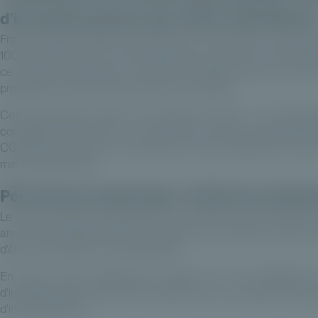
d'investissements entre 100 et 100 000 €)
France Invest a publié la 3e édition de son étude sur l'accès d
100 et 100 000 €). Le marché français connaît une accélération
ce segment spécifique, en 2025, 3,1 milliards d'euros ont ét
progressive dans les allocations patrimoniales.
Cette dynamique repose sur plusieurs facteurs : la structu
conseillers financiers et une recherche accrue de diversifica
CGP devient central, non seulement comme distributeur, mais 
manière pertinente.
Performance historique : 12,4% de rendeme
Le private equity se distingue par une performance historiqu
ans. Cette surperformance par rapport aux marchés cotés const
d'être correctement contextualisée.
En effet, cette performance repose sur une dispersion 
d'investissement long. Elle nécessite donc une sélection rigour
d'investissement.