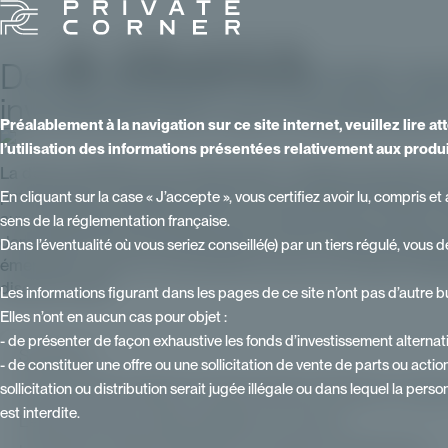
Démocratisation du private equit
investissement aux investisseur
Préalablement à la navigation sur ce site internet, veuillez lire 
l’utilisation des informations présentées relativement aux produ
La démocratisation du private equity constitue aujourd’hui 
patrimoniale. Longtemps réservé à une clientèle institutionn
En cliquant sur la case « J’accepte », vous certifiez avoir lu, compris
aux investisseurs particuliers sous l’impulsion de nouveaux 
sens de la réglementation française.
demande accrue de diversification. Pour les CGP, banques pri
Dans l’éventualité où vous seriez conseillé(e) par un tiers régulé, vous 
émergente mais d’un mouvement de fond, qui impose d’adapter
discours client.
Les informations figurant dans les pages de ce site n’ont pas d’autre b
Elles n’ont en aucun cas pour objet :
- de présenter de façon exhaustive les fonds d’investissement alternatif
Sommaire
- de constituer une offre ou une sollicitation de vente de parts ou actio
sollicitation ou distribution serait jugée illégale ou dans lequel la perso
Pourquoi démocratiser le private equity est devenu un enje
est interdite.
L'état actuel de la démocratisation en France