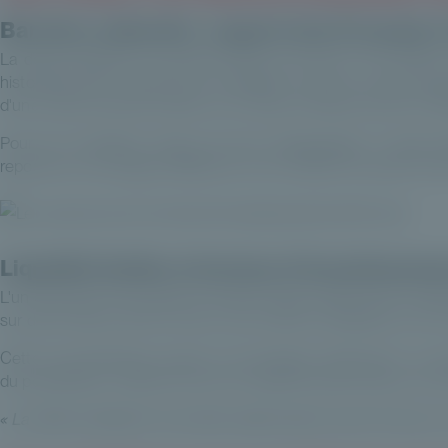
Barrière culturelle : rapport des Français à
La démocratisation du private equity se heurte à une réalité cu
historiquement la sécurité et la liquidité, souvent via des prod
d'une classe d'actifs fondée sur le risque entrepreneurial et l'illi
Pour les conseillers, l'enjeu est donc pédagogique. Il s'agit 
repose sur une logique différente, où la création de valeur s'ins
Liquidité limitée et horizon d'investisseme
L'un des freins structurels du private equity réside dans sa fai
sur des horizons de 8 à 12 ans, avec des flux irréguliers et une v
Cette caractéristique impose une discipline d'allocation. Le 
du portefeuille, cohérente avec les objectifs patrimoniaux du cl
« La démocratisation du private equity passe avant tout par une 