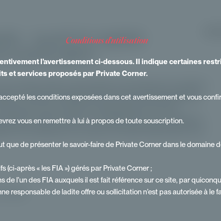
y : ouvrir le capital-
IDENT
conditions d'utilisation
s particuliers
attentivement l’avertissement ci-dessous. Il indique certaines rest
its et services proposés par Private Corner.
une transformation structurelle du paysage de la gestion
elle, le capital-investissement s’ouvre progressivement
 et accepté les conditions exposées dans cet avertissement et vous conf
véhicules, d’une évolution réglementaire et d’une
vées et family offices, il ne s’agit plus d’une tendance
devrez vous en remettre à lui à propos de toute souscription.
 les pratiques de conseil, les outils d’allocation et le
ut que de présenter le savoir-faire de Private Corner dans le domaine de
s (ci-après « les FIA ») gérés par Private Corner ;
ns de l’un des FIA auxquels il est fait référence sur ce site, par quiconq
nne responsable de ladite offre ou sollicitation n’est pas autorisée à le f
u majeur