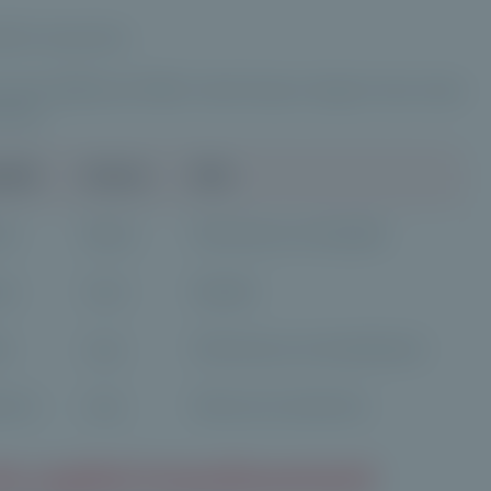
investis [Méthode PME], Credit Suisse Hedge Funds Index
France
idité
Horizon
Rôle
ée
Moyen
Performance et flexibilité
ée
Court
Stabilité
le
Long
Performance et diversification
enne
Long
Revenus et protection
du capital-investissement