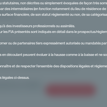
ou statutaires, non décrites ou simplement évoquées de façon très somma
r des intermédiaires (en fonction notamment du lieu de résidence de l’inve
surface financière, de son statut réglementé ou non, de sa catégorisat
te equity
u’à des investisseurs professionnels ou assimilés.
r les FIA présentés sont indiqués en détail dans le prospectus/règlemen
orner ou de partenaires tiers expressément autorisés ou mandatés par P
 une transformation structurelle du paysage de la gestion
lle, le capital-investissement s'ouvre progressivement aux
s en découlant peuvent évoluer à la hausse comme à la baisse et ne son
ules, d'une évolution réglementaire et d'une demande accrue
fices, il ne s'agit plus d'une tendance émergente mais d'un
onnaître et de respecter l’ensemble des dispositions légales et réglemen
, les outils d'allocation et le discours client.
ns légales ci-dessus.
cations de vos clients ?
ivate Corner et structurez
Je contacte les équipes