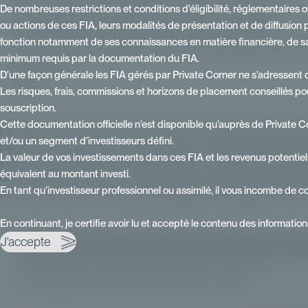
Les freins à la démocratisation du capital-investissement
De nombreuses restrictions et conditions d’éligibilité, réglementaires 
Les solutions pour rendre le private equity accessible
ou actions de ces FIA, leurs modalités de présentation et de diffusion pa
fonction notamment de ses connaissances en matière financière, de sa 
Private Corner : accélérateur de la démocratisation du priva
minimum requis par la documentation du FIA.
Conclusion
D’une façon générale les FIA gérés par Private Corner ne s’adressent q
FAQ
Les risques, frais, commissions et horizons de placement conseillés pou
souscription.
Cette documentation officielle n’est disponible qu’auprès de Private C
La démocratisation du private equity constitue aujourd'hui
et/ou un segment d’investisseurs défini.
patrimoniale. Longtemps réservé à une clientèle institutionne
La valeur de vos investissements dans ces FIA et les revenus potentiel
investisseurs particuliers sous l'impulsion de nouveaux véhic
équivalent au montant investi.
de diversification. Pour les CGP, banques privées et family of
En tant qu’investisseur professionnel ou assimilé, il vous incombe de c
mouvement de fond, qui impose d'adapter les pratiques de conseil
En continuant, je certifie avoir lu et accepté le contenu des informatio
Vous souhaitez intégrer le private equity dans les allo
J'accepte
Découvrez les solutions institutionnelles accessibles via Pr
une exposition cohérente aux actifs non cotés.