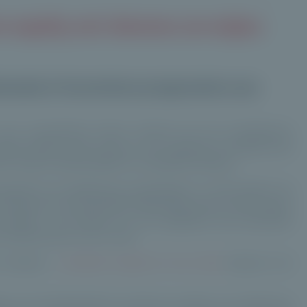
e equity est devenu un enjeu
ionnels à l'ouverture progressive aux
r d'un écosystème fermé, dominé par les investisseurs
'entrée élevés, mais aussi sur une capacité à absorber des
 longue, faible liquidité et complexité juridique.
rgence de plateformes spécialisées, la structuration de
l'assurance-vie permettent désormais d'ouvrir cette classe
 encadrée : elle repose sur une adaptation des standards
es fondamentaux du non coté.
 pratique :
comment investir en non coté
lorsqu'on est
ue une transformation du rôle de conseil. Il ne s'agit plus