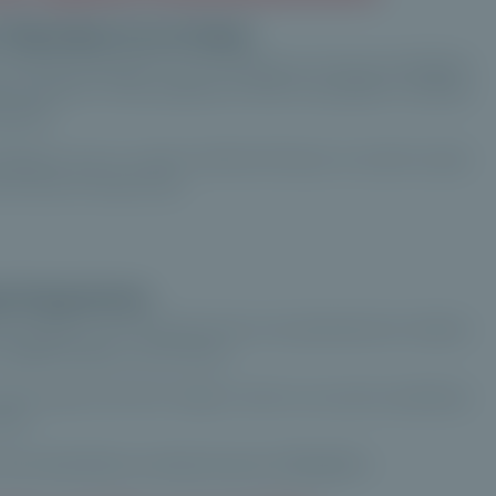
 l'épargne et au risque
lturelle persistante. Les investisseurs français privilégient
uits garantis. Cette préférence limite l'acceptation naturelle
quidité.
d'expliquer que le couple rendement/risque du private equity
crit dans le temps long.
nt long terme
ble liquidité. Les investissements sont généralement réalisés
isibilité limitée à court terme.
private equity doit être intégré comme une poche spécifique
ient.
acculturation au temps long et à l'illiquidité. »