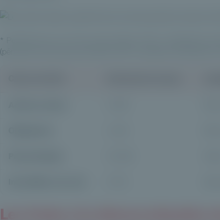
* Performance sur 10 ans des indices CAC à dividendes ré
(périmètre international), EDHEC IEIF Immobilier d'entreprise 
Classe d'actifs
Rendement moyen
Liqu
Actions cotées
6–9%
Élev
Obligations
2–4%
Élev
Private Equity
10–13%
Faib
Immobilier non coté
5–7%
Moy
Les freins à la démocratisation 