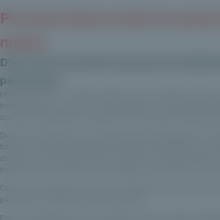
Pourquoi démocratiser le privat
majeur
D'une classe d'actifs réservée aux institut
particuliers
Historiquement, le Private Equity s'est construit autou
institutionnels. L'accès aux fonds reposait sur des tickets d
contraintes spécifiques : appels de fonds, durée d'investissement
Depuis une décennie, ce modèle évolue profondément. L'éme
fonds nourriciers et l'intégration dans des enveloppes comme 
d'actifs aux particuliers. Cette ouverture reste néanmoins
institutionnels, sans dilution des exigences de sélection ni d
Cette démocratisation soulève naturellement une question
particulier ou CGP, et par quels véhicules.
Pour les professionnels du patrimoine, cette évolution impliq