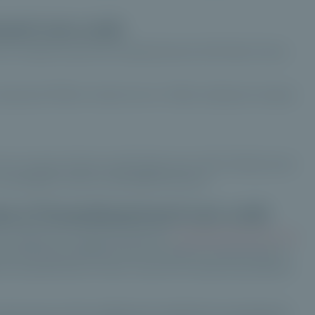
ment non coté
en lumière le parcours impressionnant de Private Corner,
n hausse de 72% en moins d’un an. Cette croissance marque
'un nouveau fonds en partenariat avec Antin Infrastructure
. hashtag#Innovation hashtag#Partenariat
ccès à l'investissement non coté
que l’approche institutionnelle des
investissements dans les
 privés des professionnels de la gestion de patrimoine et
eurs de performance. Nous croyons au temps long, élément
t à prouver que notre modèle peut transformer le paysage de