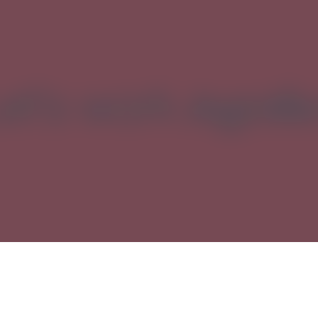
et's work
togeth