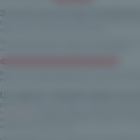
3 ans de succès dans l'investisse
Dans un article du 30 novembre 2023, Gestion de fortune met 
célébrant avec succès son 3ème anniversaire !
🚀 En 2023, notre collecte a atteint un record de 550 M€, e
une étape majeure dans nos ambitions de développement.
Découvrir nos solutions d'investissement dans des actifs non cotés ici
🌐 Avec notre expansion européenne en vue, et le lancement d
Partners, nous sommes prêts à façonner l'avenir du non-coté
Un objectif : institutionnaliser l'a
Estelle Dolla, Présidente, a souligné : « Nous avons démontré 
actifs non cotés
est également gage de succès pour les clients
de fortune. Notre modèle a été pensé pour préserver les mot
essentiel pour créer de la valeur. »
« Notre stratégie est claire : continuer à innover, à grandir e