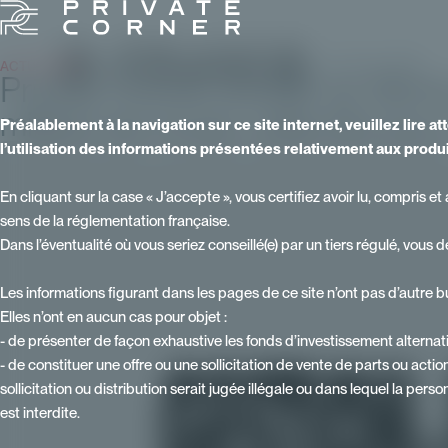
ACTUALITÉS
- Publié le 12 décembre 2023 - Mise à jour le 28 mai 2026
Private Corner souffle sa 3ème
milliard de fonds collectés pou
Préalablement à la navigation sur ce site internet, veuillez lire 
l’utilisation des informations présentées relativement aux produ
En cliquant sur la case « J’accepte », vous certifiez avoir lu, compris
sens de la réglementation française.
Dans l’éventualité où vous seriez conseillé(e) par un tiers régulé, vous 
Les informations figurant dans les pages de ce site n’ont pas d’autre b
Elles n’ont en aucun cas pour objet :
- de présenter de façon exhaustive les fonds d’investissement alternatif
- de constituer une offre ou une sollicitation de vente de parts ou actio
sollicitation ou distribution serait jugée illégale ou dans lequel la perso
est interdite.