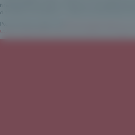
l'investissement en actifs non cotés pour une clientèle patr
d'innovation et d'excellence ! », déclare Thomas Renaudin, Di
Pour lire l'article complet : 🔎 [
https://www.gestiondefortune.com
actifs/actualites/10347-private-corner-souffle-sa-3e-bougie-et-