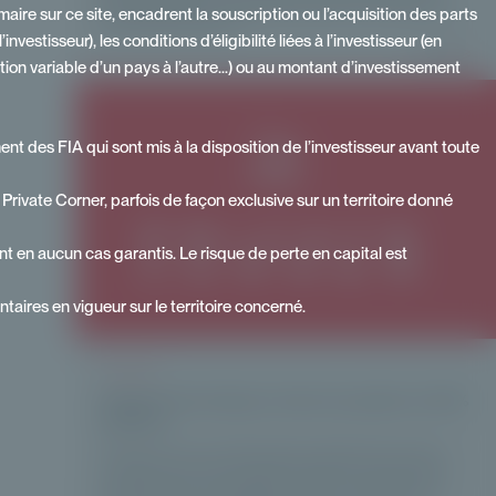
classe d’actifs apporte-t-elle dans la construction d’un portefeuille, et au
ire sur ce site, encadrent la souscription ou l’acquisition des parts
prix de quelles contraintes ?
stisseur), les conditions d’éligibilité liées à l’investisseur (en
Lire plus
ion variable d’un pays à l’autre…) ou au montant d’investissement
t des FIA qui sont mis à la disposition de l’investisseur avant toute
rivate Corner, parfois de façon exclusive sur un territoire donné
t en aucun cas garantis. Le risque de perte en capital est
taires en vigueur sur le territoire concerné.
ACTUALITÉS
Investir en Private Equity à l'aide d'une plateforme 100%
digitalisée
Private Corner est une société de gestion indépendante qui propose
une approche innovante du capital-investissement, en donnant aux
investisseurs privés un accès simple, structuré et diversifié au Private