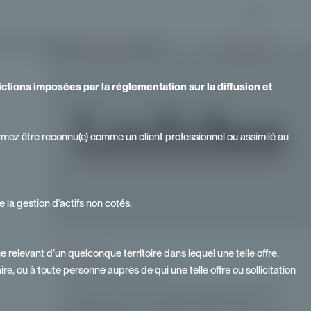
EN
|
FR
ITÉ
OFFRE
DURABILITÉ
NEWSROOM
CONTACT
MY CORNER
rictions imposées par la réglementation sur la diffusion et
irmez être reconnu(e) comme un client professionnel ou assimilé au
 la gestion d’actifs non cotés.
ACTUALITÉS
ue relevant d’un quelconque territoire dans lequel une telle offre,
Le non coté est-il surcoté ?
aire, ou à toute personne auprès de qui une telle offre ou sollicitation
Si les actions cotées demeurent la pierre angulaire de la performance
financière, les actifs non cotés s’imposent désormais comme une
composante de plus en plus accessible. Quels atouts distinctifs cette