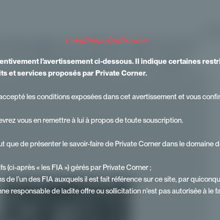
IDENT
 bougie et met le cap sur le
conditions d'utilisation
r l'investissement non coté
attentivement l’avertissement ci-dessous. Il indique certaines rest
its et services proposés par Private Corner.
 et accepté les conditions exposées dans cet avertissement et vous conf
devrez vous en remettre à lui à propos de toute souscription.
ut que de présenter le savoir-faire de Private Corner dans le domaine de
s (ci-après « les FIA ») gérés par Private Corner ;
ns de l’un des FIA auxquels il est fait référence sur ce site, par quiconq
nne responsable de ladite offre ou sollicitation n’est pas autorisée à le f