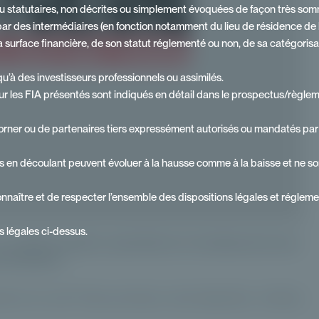
ou statutaires, non décrites ou simplement évoquées de façon très somma
r des intermédiaires (en fonction notamment du lieu de résidence de l’inve
surface financière, de son statut réglementé ou non, de sa catégorisat
u’à des investisseurs professionnels ou assimilés.
r les FIA présentés sont indiqués en détail dans le prospectus/règlemen
orner ou de partenaires tiers expressément autorisés ou mandatés par P
s en découlant peuvent évoluer à la hausse comme à la baisse et ne son
onnaître et de respecter l’ensemble des dispositions légales et réglemen
ns légales ci-dessus.
la société de gestion spécialiste de l'investissement dans
es ambitions.
ment non coté ? Nous sommes à votre disposition, n'hésitez