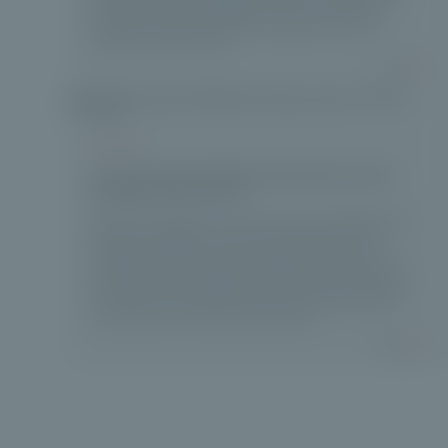
Equity institutionnel. Cette approche repose sur une plateforme de
private equity entièrement digitalisée et sécurisée, conçue pour
permettre une expérience fluide, de la souscription au suivi des
investissements dans la durée.
Lire plus
ACTUALITÉS
Le fonds Evergreen Meridiam Global Infrastructure
Strategies dans la presse
Private Corner et Meridiam annoncent le lancement de Meridiam Global
Infrastructure Strategies, un fonds de fonds evergreen dédié aux
infrastructures durables, conçu pour répondre aux besoins des
investisseurs privés intermédiés via la gestion privée. Le fonds vise une
exposition diversifiée aux expertises de Meridiam (fonds primaires,
secondaires et co investissements), avec un ticket d’entrée à 100 000 €
et un cadre de liquidité encadré (souscriptions mensuelles, rachats
trimestriels après une période initiale de blocage).
Lire plus