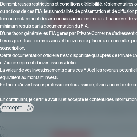
De nombreuses restrictions et conditions d’éligibilité, réglementaires 
ou actions de ces FIA, leurs modalités de présentation et de diffusion pa
fonction notamment de ses connaissances en matière financière, de sa 
minimum requis par la documentation du FIA.
D’une façon générale les FIA gérés par Private Corner ne s’adressent q
Les risques, frais, commissions et horizons de placement conseillés pou
souscription.
Cette documentation officielle n’est disponible qu’auprès de Private C
et/ou un segment d’investisseurs défini.
La valeur de vos investissements dans ces FIA et les revenus potentiel
équivalent au montant investi.
En tant qu’investisseur professionnel ou assimilé, il vous incombe de c
En continuant, je certifie avoir lu et accepté le contenu des informatio
Private Corner vient de fêter ses trois ans. L’occasion pour 
J'accepte
non-coté, forte d’une collecte 2023 record, de réaffirmer s
Vous souhaitez vous renseigner sur nos solutions d'investisse
pas à nous contacter :
contacter Private Corner