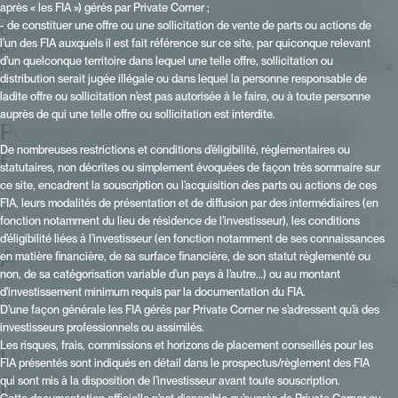
après « les FIA ») gérés par Private Corner ;
📰 Essor des fonds dédiés dans le non coté : notre tribune dans
- de constituer une offre ou une sollicitation de vente de parts ou actions de
Citywire France Merci à la rédaction de nous avoir donné la parole
l’un des FIA auxquels il est fait référence sur ce site, par quiconque relevant
pour partager la vision de Private Corner puisque les fonds dédiés
d’un quelconque territoire dans lequel une telle offre, sollicitation ou
représentent une partie de notre activité ! Ils viennent compléter notre
distribution serait jugée illégale ou dans lequel la personne responsable de
offre en architecture ouverte.
ladite offre ou sollicitation n’est pas autorisée à le faire, ou à toute personne
auprès de qui une telle offre ou sollicitation est interdite.
Pourquoi observe t’on un essor des
De nombreuses restrictions et conditions d’éligibilité, réglementaires ou
fonds dédiés sur le non coté ?
statutaires, non décrites ou simplement évoquées de façon très sommaire sur
ce site, encadrent la souscription ou l’acquisition des parts ou actions de ces
Face à la standardisation des offres, les fonds dédiés permettent aux
FIA, leurs modalités de présentation et de diffusion par des intermédiaires (en
professionnels de la Gestion de Fortune et de Patrimoine de se
fonction notamment du lieu de résidence de l’investisseur), les conditions
différencier en proposant des solutions d’investissement sur-mesure.
d’éligibilité liées à l’investisseur (en fonction notamment de ses connaissances
Accès institutionnel aux actifs privés
en matière financière, de sa surface financière, de son statut réglementé ou
non, de sa catégorisation variable d’un pays à l’autre…) ou au montant
Grâce l'efficacité des processus numériques, structurer un fonds dédié
d’investissement minimum requis par la documentation du FIA.
devient accessible à l’instar des mandats institutionnels proposés aux
D’une façon générale les FIA gérés par Private Corner ne s’adressent qu’à des
institutionnels par les grands acteurs du private equity .
investisseurs professionnels ou assimilés.
Les risques, frais, commissions et horizons de placement conseillés pour les
Des solutions adaptées, souples et
FIA présentés sont indiqués en détail dans le prospectus/règlement des FIA
flexibles
qui sont mis à la disposition de l’investisseur avant toute souscription.