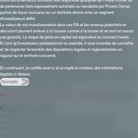
Cette documentation officielle n’est disponible qu’auprès de Private Corner ou
Les Conseillers Financiers peuvent définir des stratégies
de partenaires tiers expressément autorisés ou mandatés par Private Corner,
différenciantes selon plusieurs axes : Stratégies thématiques :
parfois de façon exclusive sur un territoire donné et/ou un segment
transition énergétique, infrastructures durables, dette privée…
d’investisseurs défini.
Approches segmentées : pour s’adapter à l’investisseur final. Approche
La valeur de vos investissements dans ces FIA et les revenus potentiels en
millésimée : diversification optimisée grâce à des fonds renouvelés à
découlant peuvent évoluer à la hausse comme à la baisse et ne sont en aucun
périodicité régulière.
cas garantis. Le risque de perte en capital est équivalent au montant investi.
En tant qu’investisseur professionnel ou assimilé, il vous incombe de connaître
Un changement de posture pour les
et de respecter l’ensemble des dispositions légales et réglementaires en
Conseillers financiers
vigueur sur le territoire concerné.
Le rôle des conseillers évolue : d’intermédiaires, ils deviennent de
En continuant, je certifie avoir lu et accepté le contenu des informations
véritables architectes de solutions d’investissement, en proposant des
légales ci-dessus.
solutions à leurs clients qui s’intègrent pleinement dans une stratégie
J'accepte
patrimoniale cohérente et évolutive.
Découvrez notre tribune complète sur Citywire
(article abonné)
Citywire en bref
Citywire est un média financier et une société d'information
spécialisée, créée en 1999 au Royaume-Uni, qui s'adresse
principalement aux professionnels de la gestion d'actifs, des
investissements et des services financiers. Il fournit des analyses, des