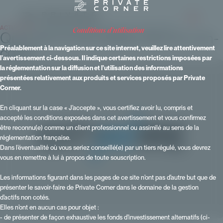
ACTUALITÉS
- Publié le 03 mars 2025 - Mise à jour le 23 janvier 2026
conditions d'utilisation
Quid des fonds dédiés dans le non-
coté?
Préalablement à la navigation sur ce site internet, veuillez lire attentivement
l’avertissement ci-dessous. Il indique certaines restrictions imposées par
la réglementation sur la diffusion et l’utilisation des informations
présentées relativement aux produits et services proposés par Private
Corner.
En cliquant sur la case « J’accepte », vous certifiez avoir lu, compris et
accepté les conditions exposées dans cet avertissement et vous confirmez
être reconnu(e) comme un client professionnel ou assimilé au sens de la
réglementation française.
Dans l’éventualité où vous seriez conseillé(e) par un tiers régulé, vous devrez
vous en remettre à lui à propos de toute souscription.
Les informations figurant dans les pages de ce site n’ont pas d’autre but que de
présenter le savoir-faire de Private Corner dans le domaine de la gestion
d’actifs non cotés.
Elles n’ont en aucun cas pour objet :
- de présenter de façon exhaustive les fonds d’investissement alternatifs (ci-