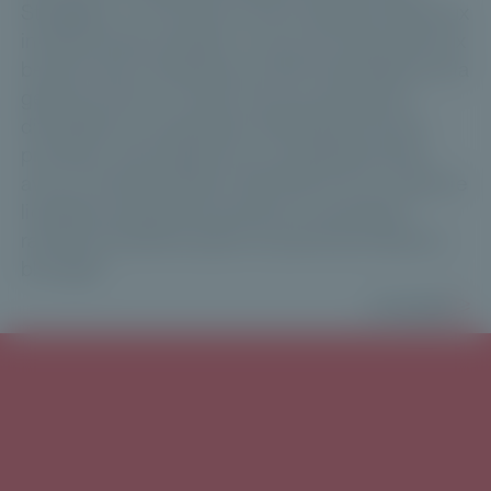
Strategies, un fonds de fonds evergreen dédié aux
infrastructures durables, conçu pour répondre aux
besoins des investisseurs privés intermédiés via la
gestion privée. Le fonds vise une exposition
diversifiée aux expertises de Meridiam (fonds
primaires, secondaires et co investissements),
avec un ticket d’entrée à 100 000 € et un cadre de
liquidité encadré (souscriptions mensuelles,
rachats trimestriels après une période initiale de
blocage).
Lire plus