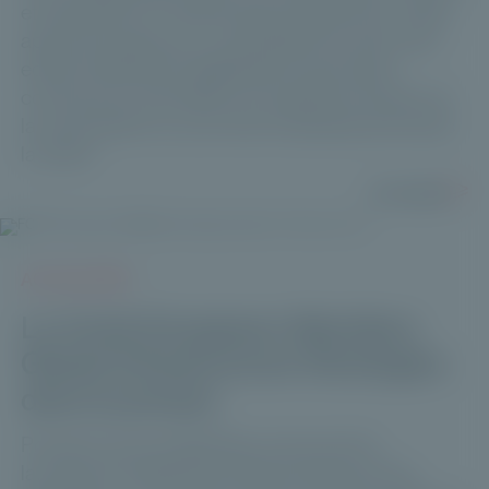
et diversifié au Private Equity institutionnel. Cette
approche repose sur une plateforme de private
equity entièrement digitalisée et sécurisée,
conçue pour permettre une expérience fluide, de
la souscription au suivi des investissements dans
la durée.
Lire plus
ACTUALITÉS
Le fonds Evergreen Meridiam
Global Infrastructure Strategies
dans la presse
Private Corner et Meridiam annoncent le
lancement de Meridiam Global Infrastructure