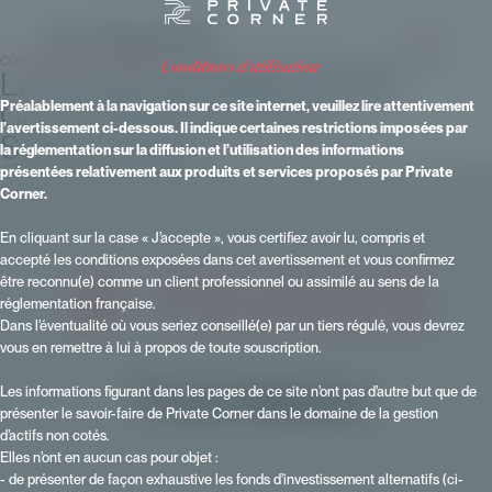
COMMUNIQUÉS DE PRESSE
- Publié le 26 juin 2025 - Mise à jour le 15 juin 2026
conditions d'utilisation
Lancement du feeder Private
Corner Wealth European
Préalablement à la navigation sur ce site internet, veuillez lire attentivement
l’avertissement ci-dessous. Il indique certaines restrictions imposées par
Semiconductor
la réglementation sur la diffusion et l’utilisation des informations
présentées relativement aux produits et services proposés par Private
Corner.
En cliquant sur la case « J’accepte », vous certifiez avoir lu, compris et
accepté les conditions exposées dans cet avertissement et vous confirmez
être reconnu(e) comme un client professionnel ou assimilé au sens de la
réglementation française.
Dans l’éventualité où vous seriez conseillé(e) par un tiers régulé, vous devrez
vous en remettre à lui à propos de toute souscription.
Les informations figurant dans les pages de ce site n’ont pas d’autre but que de
présenter le savoir-faire de Private Corner dans le domaine de la gestion
d’actifs non cotés.
Elles n’ont en aucun cas pour objet :
- de présenter de façon exhaustive les fonds d’investissement alternatifs (ci-